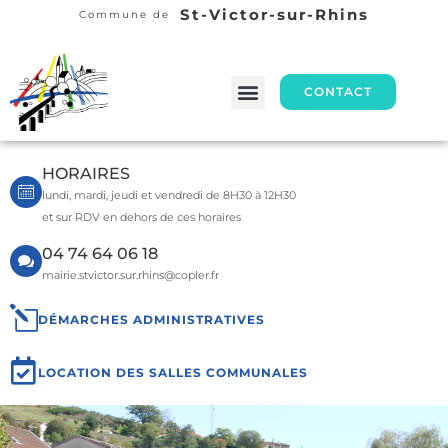
St-Victor-sur-Rhins
Commune de
CONTACT
HORAIRES
lundi, mardi, jeudi et vendredi de 8H30 à 12H30
et sur RDV en dehors de ces horaires
04 74 64 06 18
mairie.stvictor.sur.rhins@copler.fr
DÉMARCHES ADMINISTRATIVES
LOCATION DES SALLES COMMUNALES