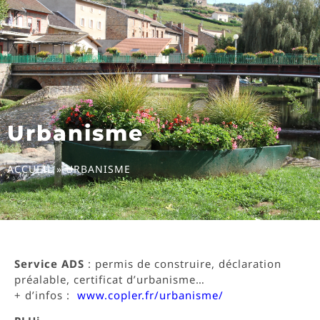
Urbanisme
ACCUEIL
»
URBANISME
Service ADS
: permis de construire, déclaration
préalable, certificat d’urbanisme…
+ d’infos :
www.copler.fr/urbanisme/