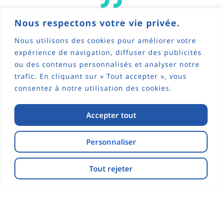
Nous respectons votre vie privée.
Ce site Internet permettra de présenter et de
Nous utilisons des cookies pour améliorer votre
brosser d’une façon très large, l’information
locale et citoyenne.
expérience de navigation, diffuser des publicités
ou des contenus personnalisés et analyser notre
Il sera également au service de toutes les
trafic. En cliquant sur « Tout accepter », vous
associations qui pourront échanger entre
consentez à notre utilisation des cookies.
elles, avec leurs adhérents et avec toute la
population.
Accepter tout
C’est un outil qui s’adresse à tous et qui sera
un excellent moyen de trouver des
Personnaliser
renseignements, des informations sur la vie
de notre commune, où il fait bon vivre.
Tout rejeter
Timothée CRIONAY
Maire de la commune