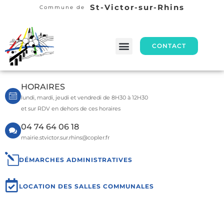
St-Victor-sur-Rhins
Commune de
CONTACT
HORAIRES
lundi, mardi, jeudi et vendredi de 8H30 à 12H30
et sur RDV en dehors de ces horaires
04 74 64 06 18
mairie.stvictor.sur.rhins@copler.fr
DÉMARCHES ADMINISTRATIVES
LOCATION DES SALLES COMMUNALES