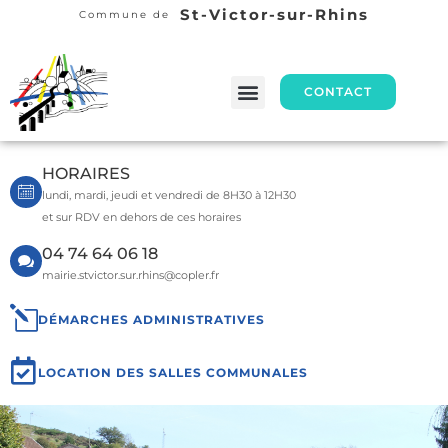
St-Victor-sur-Rhins
Commune de
CONTACT
HORAIRES
lundi, mardi, jeudi et vendredi de 8H30 à 12H30
et sur RDV en dehors de ces horaires
04 74 64 06 18
mairie.stvictor.sur.rhins@copler.fr
DÉMARCHES ADMINISTRATIVES
LOCATION DES SALLES COMMUNALES