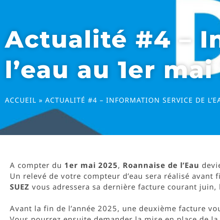
Actualité #4 – 
l’eau au 1er mai
ACCUEIL
»
ACTUALITÉ #4 – INFORMATION SERVICE DE L’EA
A compter du
1er mai 2025
,
Roannaise de l’Eau
devie
Un relevé de votre compteur d’eau sera réalisé avant fi
SUEZ
vous adressera sa dernière facture courant juin, 
Avant la fin de l’année 2025, une deuxième facture vo
Vous pourrez ensuite demander la mise en place de la